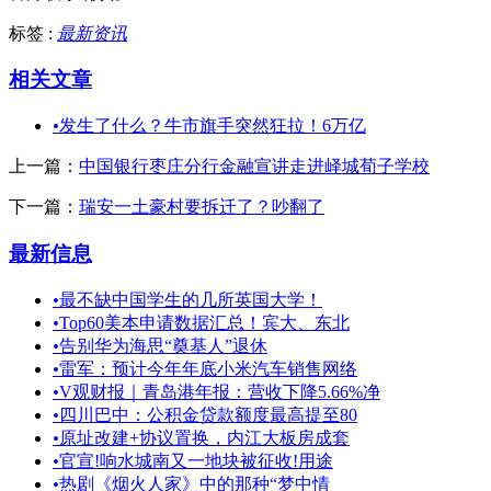
标签 :
最新资讯
相关文章
•
发生了什么？牛市旗手突然狂拉！6万亿
上一篇：
中国银行枣庄分行金融宣讲走进峄城荀子学校
下一篇：
瑞安一土豪村要拆迁了？吵翻了
最新信息
•
最不缺中国学生的几所英国大学！
•
Top60美本申请数据汇总！宾大、东北
•
告别华为海思“奠基人”退休
•
雷军：预计今年年底小米汽车销售网络
•
V观财报｜青岛港年报：营收下降5.66%净
•
四川巴中：公积金贷款额度最高提至80
•
原址改建+协议置换，内江大板房成套
•
官宣!响水城南又一地块被征收!用途
•
热剧《烟火人家》中的那种“梦中情