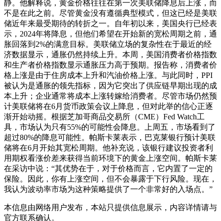
静。他解释说，黄金价格往往在第一次美联储降息后上涨，而
不是在此之前。尽管黄金没有遵循典型模式，但这已经是美联
储近年来最受期待的转折之一。自年初以来，美国央行已经表
示，2024年将降息，但他们希望在开始新的宽松周期之前，通
胀回落到2%的满意目标。美联储立场的复杂性在于最近的经
济数据显示，通胀仍然持续上升。本周，美国消费者价格指数
和生产者价格指数显示通胀压力高于预期。报告称，消费者价
格上涨是由于住房成本上升和汽油价格上涨。与此同时，PPI
被认为是通胀的领先指标，因为它突出了供应链早期出现的成
本上升；企业通常将成本上涨转嫁给消费者。尽管市场仍然预
计美联储将在6月货币政策会议上降息，但对此举的信心正逐
渐开始动摇。根据芝加哥商品交易所（CME）Fed Watch工
具，市场认为只有55%的可能性会降息。上周五，市场看到了
超过80%的降息可能性。帕斯卡莱表示，巴克莱银行预计美联
储将在6月开始其宽松周期。他补充说，该银行建议投资者利
用期权看涨价差来获得当前环境下的黄金上涨空间。帕斯卡莱
在采访中说：“其优势在于，对于价格而言，它内置了一定的
保险。因此，你有上涨空间，但不会暴露于下行风险。现在，
我认为波动率市场为这种策略提供了一个非常好的入场点。”
本信息由网络用户发布，
本站只提供信息展示，内容详情请与
官方联系确认。