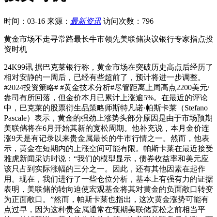
时间：03-16
来源：
最新资讯
访问次数：796
黄金市场不走寻常路最长牛市领先美联储决议银行专家指点投
资时机
24K99讯 据巴克莱银行称，黄金市场在突破历史高点后经历了
相对安静的一周后，已经有些超前了，预计将进一步调整。
#2024投资策略# #黄金技术分析#尽管距离上周高点2200美元/
盎司有所回落，但金价本月已累计上涨逾5%。在最近的评论
中，巴克莱的股票衍生品策略师斯特凡诺·帕斯卡莱（Stefano
Pascale）表示，黄金的强劲上涨势头部分原因是由于市场预期
美联储将在6月开始其新的宽松周期。他补充说，本月金价连
涨9天是有记录以来贵金属最长的牛市行情之一。然而，他表
示，黄金在短期内的上涨空间可能有限。帕斯卡莱在最近接受
雅虎新闻采访时说：“我们的模型显示，债券收益率和美元应
该只占到实际涨幅的三分之一。因此，还有其他因素在起作
用。现在，我们进行了一些仓位分析，基本上有强有力的证据
表明，美联储的转向迫使宏观基金将其对黄金的负面敞口转变
为正面敞口。”然而，帕斯卡莱也指出，这次黄金涨势可能有
点过早，因为这种贵金属通常在预期美联储宽松之前相当平