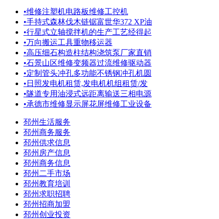
•
维修注塑机电路板维修工控机
•
手持式森林伐木链锯富世华372 XP油
•
行星式立轴搅拌机的生产工艺经得起
•
万向搬运工具重物移运器
•
高压细石构造柱结构浇筑泵厂家直销
•
石景山区维修变频器过流维修驱动器
•
定制管头冲孔多功能不锈钢冲孔机圆
•
日照发电机租赁,发电机机组租赁/发
•
隧道专用油浸式远距离输送三相电源
•
承德市维修显示屏花屏维修工业设备
邳州生活服务
邳州商务服务
邳州供求信息
邳州房产信息
邳州商务信息
邳州二手市场
邳州教育培训
邳州求职招聘
邳州招商加盟
邳州创业投资