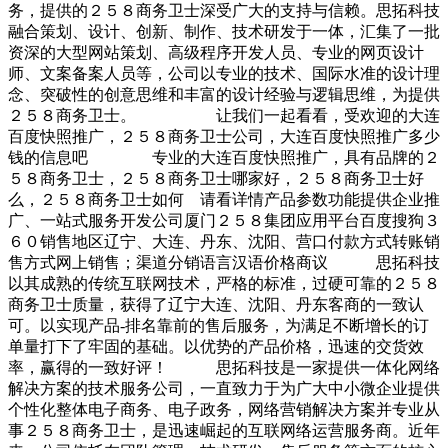
务，提供的２５８商务卫士深受广大的支持与信赖。思拓科技
融合策划、设计、创新、制作、技术研发于一体，汇集了一批
资深的大型网站策划、高级程序开发人员、专业的网页设计
师、文案备案人员等，公司以专业的技术、国际水准的设计理
念、突破性的创意思维和丰富的设计经验与逻辑思维，为提供
２５８商务卫士。 让我们一起看看，受欢迎的大连
百度快照推广，２５８商务卫士公司，大连百度快照推广多少
钱的信息吧 专业的大连百度快照推广，具有品牌的２
５８商务卫士，２５８商务卫士哪家好，２５８商务卫士好
么，２５８商务卫士如何 请看详情产品参数功能提供企业推
广、一站式服务开发公司厦门２５８集团应用平台百度搜狗３
６０销售地区辽宁、大连、丹东、沈阳、营口付款方式转账销
售方式网上销售；渠道分销语言汉语价格商议 思拓科技
以其成熟的传统互联网技术，严格的标准，过硬可靠的２５８
商务卫士质量，获得了辽宁大连、沈阳、丹东客商的一致认
可。以实现产品-排名靠前的售后服务，为满足不断增长的订
单量打下了牢固的基础。以优势的产品价格，迅速的交货效
率，赢得的一致好评！ 思拓科技是一家提供一体化网络
解决方案的技术服务公司，一直致力于为广大中小微企业提供
个性化整体电子商务、电子政务，网络营销解决方案并专业从
事２５８商务卫士，是迅速崛起的互联网络运营服务商。近年