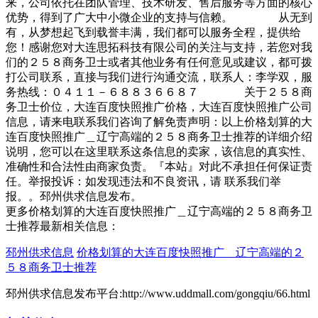
来，公司依托在团队管理、技术研发、售后服务等方面的核心
优势，得到了广大中小微企业的支持与信赖。 从无到
有，从梦想起飞到载誉丰满，我们都可以服务全程，提供给
您！感谢您对大连思拓科技有限公司的关注与支持，若您对我
们的２５８商务卫士或者其他业务有任何意见或建议，都可拨
打公司联系，直接与我们进行沟通交流，联系人：李学双，服
务热线：０４１１－６８８３６６８７ 关于２５８商
务卫士价位，大连百度快照推广价格，大连百度快照推广公司
信息，请来电联系我们咨询了解免责声明：以上价格划算的大
连百度快照推广＿辽宁高端的２５８商务卫士推荐的详细介绍
说明，您可以在这里联系这条信息的卖家，该信息的真实性、
准确性和合法性由商家负责。『本站』对此不承担任何保证责
任。举报投诉：如发现违法和不良资讯，请 联系我们举
报。。邳州供求信息发布。
更多价格划算的大连百度快照推广＿辽宁高端的２５８商务卫
士推荐最新相关信息：
邳州供求信息
价格划算的大连百度快照推广＿辽宁高端的２
５８商务卫士推荐
邳州供求信息发布平台:http://www.uddmall.com/gongqiu/66.html