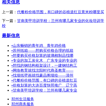
相关信息
上一篇：
代餐粉价格范围，有口碑的谷植道红豆薏米粉哪里买
下一篇：
甘南美甲培训学校：兰州有哪几家专业的化妆培训学
校
最新信息
•
山东畅销的青年鸡 青年鸡价格
•
苏州纸箱——想购买价格合理的纸箱
•
想要购买价格划算的玻璃棉制品找哪
•
专业的加工炭化木＿广东专业的专业的
•
想找的钢结构框架设计，一建钢结构工
•
网络教育就找沈阳时代商圣教育——
•
找墙纸壁画就找豪品阁墙绘——漳州
•
代餐粉价格范围，有口碑的谷植道红豆
•
价格划算的大连百度快照推广＿辽宁高
•
甘南美甲培训学校：兰州有哪几家专业
邳州生活服务
邳州商务服务