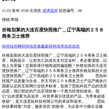
11-03 发布
1038 次浏览
供求信息
信息编号：66
报错/举报
价格划算的大连百度快照推广＿辽宁高端的２５８
商务卫士推荐
邳州信息网
邳州信息港
最新邳州供求信息信息
价格划算的大连百度快照推广＿辽宁高端的２５８商务卫士推
荐，风险提示：让您先汇款或先支付定金时，务必要谨慎，以
免上当受骗！交易前请仔细阅读防骗提醒！价格划算的大连百
度快照推广＿辽宁高端的２５８商务卫士推荐价格划算的大连
百度快照推广＿辽宁高端的２５８商务卫士推荐 思拓科
技视产品质量为生命，所主导的２５８商务卫士产品严格执行
国家认定的互联网行业技术标准，造就了思拓科技产品的优质
品质，我们把好的产品呈现给每一个视为经营的使命。我
们“以的需要为高追求，向世界展示优质的产品，为带来超值
收获”，是大连思拓科技有限公司的承诺和追求。 思拓
科技秉持着“为首，服务优良”的标准，为众多中小微企业服