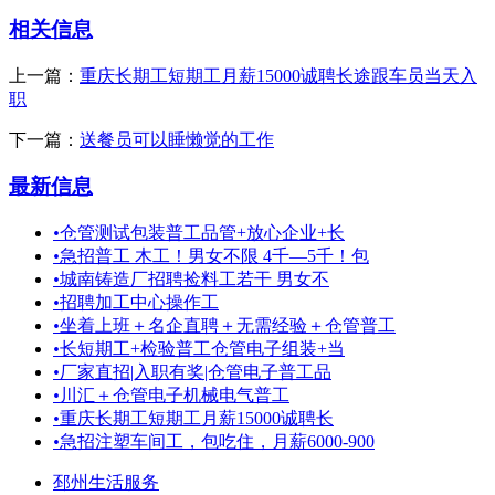
相关信息
上一篇：
重庆长期工短期工月薪15000诚聘长途跟车员当天入
职
下一篇：
送餐员可以睡懒觉的工作
最新信息
•
仓管测试包装普工品管+放心企业+长
•
急招普工 木工！男女不限 4千—5千！包
•
城南铸造厂招聘捡料工若干 男女不
•
招聘加工中心操作工
•
坐着上班＋名企直聘＋无需经验＋仓管普工
•
长短期工+检验普工仓管电子组装+当
•
厂家直招|入职有奖|仓管电子普工品
•
川汇＋仓管电子机械电气普工
•
重庆长期工短期工月薪15000诚聘长
•
急招注塑车间工，包吃住，月薪6000-900
邳州生活服务