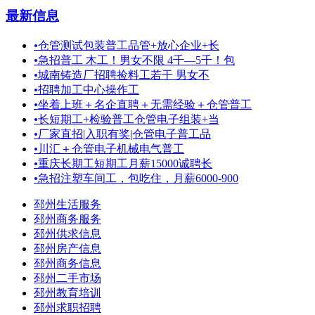
最新信息
•
仓管测试包装普工品管+放心企业+长
•
急招普工 木工！男女不限 4千—5千！包
•
城南铸造厂招聘捡料工若干 男女不
•
招聘加工中心操作工
•
坐着上班＋名企直聘＋无需经验＋仓管普工
•
长短期工+检验普工仓管电子组装+当
•
厂家直招|入职有奖|仓管电子普工品
•
川汇＋仓管电子机械电气普工
•
重庆长期工短期工月薪15000诚聘长
•
急招注塑车间工，包吃住，月薪6000-900
邳州生活服务
邳州商务服务
邳州供求信息
邳州房产信息
邳州商务信息
邳州二手市场
邳州教育培训
邳州求职招聘