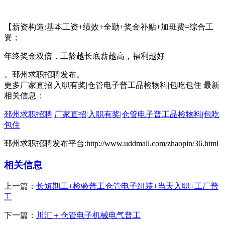
【薪资构造:基本工资+绩效+全勤+奖金补贴+加班费=综合工
资；
年终奖金双倍，工龄越长底薪越高，福利越好
。邳州求职招聘发布。
更多厂家直招|入职有奖|仓管电子普工品检物料|包吃包住 最新
相关信息：
邳州求职招聘
厂家直招|入职有奖|仓管电子普工品检物料|包吃
包住
邳州求职招聘发布平台:http://www.uddmall.com/zhaopin/36.html
相关信息
上一篇：
长短期工+检验普工仓管电子组装+当天入职+工厂普
工
下一篇：
川汇＋仓管电子机械电气普工