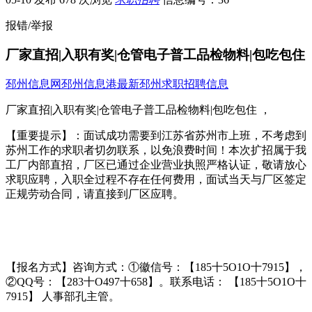
报错/举报
厂家直招|入职有奖|仓管电子普工品检物料|包吃包住
邳州信息网
邳州信息港
最新邳州求职招聘信息
厂家直招|入职有奖|仓管电子普工品检物料|包吃包住 ，
【重要提示】：面试成功需要到江苏省苏州市上班，不考虑到
苏州工作的求职者切勿联系，以免浪费时间！本次扩招属于我
工厂内部直招，厂区已通过企业营业执照严格认证，敬请放心
求职应聘，入职全过程不存在任何费用，面试当天与厂区签定
正规劳动合同，请直接到厂区应聘。
【报名方式】咨询方式：①徽信号：【185十5O1O十7915】，
②QQ号：【283十O497十658】。联系电话： 【185十5O1O十
7915】 人事部孔主管。