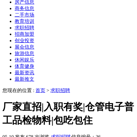
房产信息
商务信息
二手市场
教育培训
求职招聘
招商加盟
创业投资
展会信息
旅游信息
休闲娱乐
体育健身
最新资讯
最新推文
您现在的位置 :
首页
>
求职招聘
厂家直招|入职有奖|仓管电子普
工品检物料|包吃包住
05-10 发布
678 次浏览
求职招聘
信息编号：36